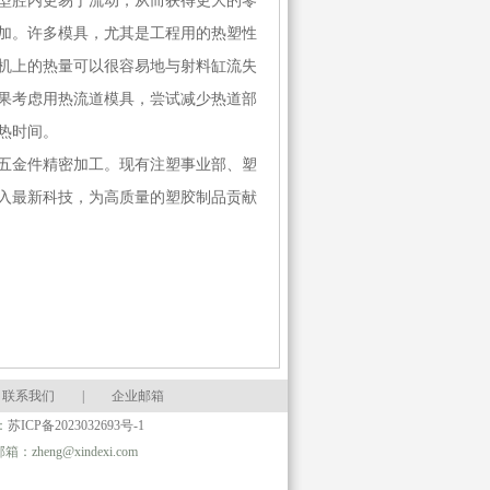
型腔内更易于流动，从而获得更大的零
加。许多模具，尤其是工程用的热塑性
机上的热量可以很容易地与射料缸流失
果考虑用热流道模具，尝试减少热道部
热时间。
五金件精密加工。现有注塑事业部、塑
入最新科技，为高质量的塑胶制品贡献
联系我们
|
企业邮箱
：
苏ICP备2023032693号-1
eng@xindexi.com