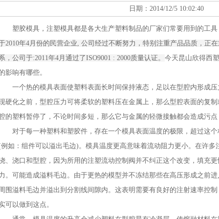
日期：2014/12/5 10:02:40
塑胶模具，注塑模具都是各大生产塑料制品的厂家们常要用到的工具
于2010年4月份的民营企业,
公司经过不断努力，特别注重产品品质，正在
系，公司于:2011年4月通过了ISO9001 : 2000质量认证。
今天昆山欣得西
的影响有哪些。
一个热的模具表面使塑料表面长时间保持液态，足以在型腔内形成压
现硬化之前，型腔压力可将柔软的塑料压在金属上，那么型腔表面的复制
腔的塑料暂停了，不论时间多短，那么它与金属的轻微接触都会造成污点
对于每一种塑料和塑胶件，存在一个模具表面温度的极限，超过这个
(例如：组件可以溢出毛边)。模具温度更高意味着流动阻力更小。在许多
浇、浇口和型腔，因为所用的注塑流动控制阀并不纠正这个改变，填充更
力。可能造成溢料毛边。由于更热的模型并不冻结那些在高压形成之前进
周围溢料毛边并溢出到分割线间隙内。这表明需要有良好的注射速率控制
实可以做到这点。