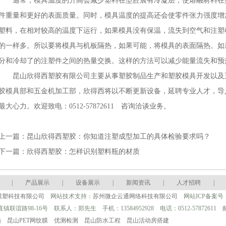
通常，模具温度的升高会减少塑料在型腔晨有冷凝层，使熔融材料在
件重量和更好的表面质量。同时，模具温度的提高还会使零件张力强度增
塑料，在相对较高的温度下运行，如果模具没有保温，流失到空气和注塑
的一样多。所以要将模具与机板隔热，如果可能，将模具的表面隔热。如
分和冷却了的注塑件之间的热量交换。这样的方法可以减少能量流失和预
昆山欣得西塑胶有限公司主要从事塑胶制品生产和塑胶模具开发以及
胶模具部和五金机加工部，欣得西将以不断更新设备，延聘专业人才，导
最大心力。欢迎致电：0512-57872611 咨询洽谈业务。
上一篇：
昆山欣得西塑胶：你知道注塑成型加工的具体检验要求吗？
下一篇：
欣得西塑胶：怎样识别塑料瓶的材质
|
产品展示
|
设备展示
|
新闻资讯
|
人才招聘
|
模塑科技有限公司
网站技术支持：
苏州微企云通网络科技有限公司
网站ICP备案号
路98-16号 联系人：郑先生 手机：13584952928 电话：0512-57872611 邮箱：zh
绳
昆山PET网纹膜
优测检测
昆山防水工程
昆山活动房搭建