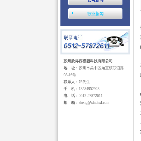
行业新闻
苏州欣得西模塑科技有限公司
地 址
：苏州市吴中区甪直镇联谊路
98-16号
联系人
：郑先生
手 机
：13584952928
电 话
：0512-57872611
邮 箱
：zheng@xindexi.com