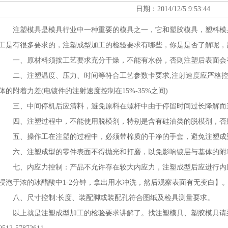
日期：2014/12/5 9:53:44
注塑模具是模具行业中一种重要的模具之一，它和塑胶模具，塑料模
工是有很多要求的，注塑成型加工的检验要求有哪些，你是是否了解呢，
一、原材料须按工艺要求充分干燥，不能有水份，否则注塑后表面会
二、注塑温度、压力、时间等符合工艺参数卡要求,注射速度应严格控
体的附着力差(电镀件的注射速度控制在15%-35%之间)
三、中间停机后应清料，避免原料在螺杆中由于停留时间过长降解而
四、注塑过程中，不能使用脱模剂，特别是含有硅油类的脱模剂，否
五、操作工在注塑的过程中，必须带棉质的干净的手套，避免注塑成
六、注塑成型的零件表面不得抛光和打磨，以免影响镀层与基体的附
七、内应力控制：产品不允许存在较大内应力，注塑成型后应进行内应
浸泡于浓的冰醋酸中1-2分钟，拿出用水冲洗，然后观察表面有无变白】
八、尺寸控制:长度、装配脚或装配孔符合图纸及检具测量要求。
以上就是注塑成型加工的检验要求讲解了。找注塑模具、塑胶模具请