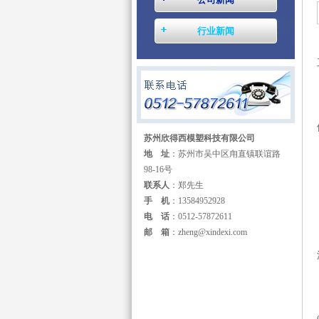
行业新闻
苏州欣得西模塑科技有限公司
地 址
：苏州市吴中区甪直镇联谊路
98-16号
联系人
：郑先生
手 机
：13584952928
电 话
：0512-57872611
邮 箱
：zheng@xindexi.com