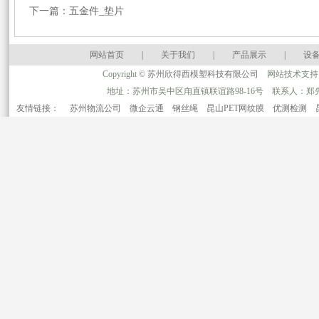
下一篇：
五金件_垫片
网站首页
|
关于我们
|
产品展示
|
设
Copyright ©
苏州欣得西模塑科技有限公司
网站技术支持
地址：苏州市吴中区甪直镇联谊路98-16号 联系人：郑先生 手机：1
友情链接：
苏州物流公司
微企云通
钢丝绳
昆山PET网纹膜
优测检测